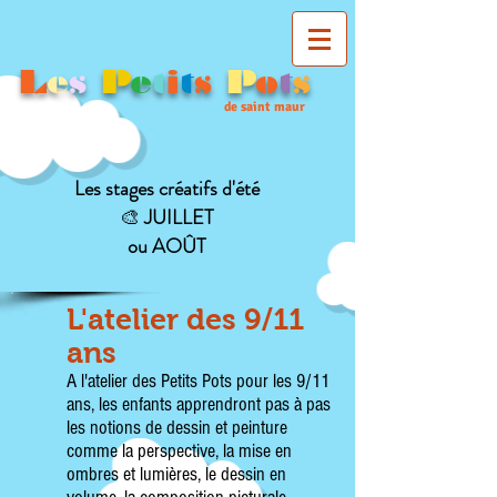
L
e
s
P
e
t
i
t
s
P
o
t
s
de saint maur
Les stages créatifs d'été
🎨
JUILLET
ou AOÛT
L'atelier des 9/11
ans
A l'atelier des Petits Pots pour les 9/11
ans, les enfants apprendront pas à pas
les notions de
dessin
et
peinture
comme la perspective, la mise en
ombres et lumières, le dessin en