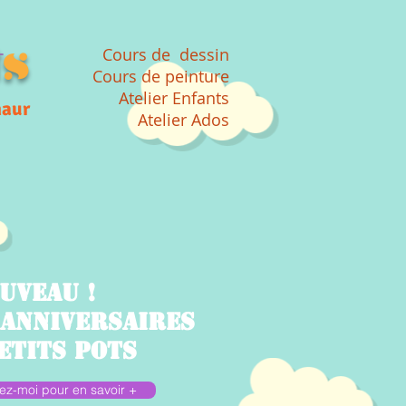
t
s
Cours de dessin
Cours de peinture
Atelier Enfants
maur
Atelier Ados
uveau !
 anniversaires
etits Pots
ez-moi pour en savoir +