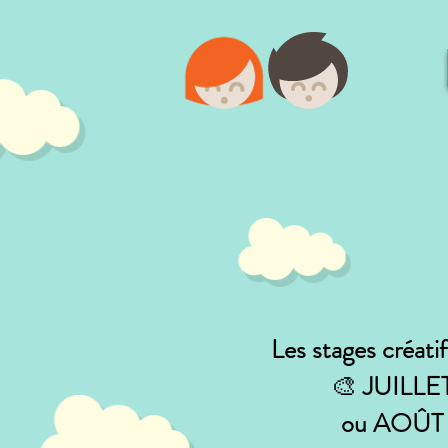
Les stages créatif
🎨
JUILLE
ou AOÛT