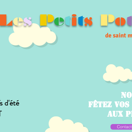
L
e
s
P
e
t
i
t
s
P
o
de saint 
No
s d'été
Fêtez vos
T
aux P
Contact