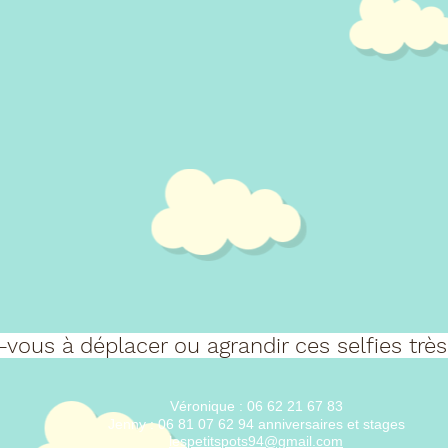
vous à déplacer ou agrandir ces selfies trè
Véronique : 06 62 21 67 83
Jenny : 06 81 07 62 94 anniversaires et stages
lespetitspots94@gmail.com