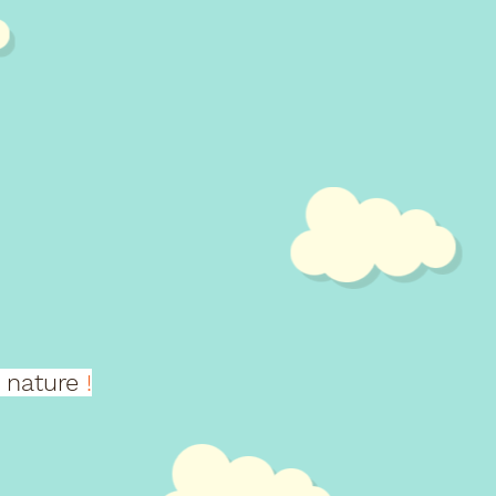
s nature
!